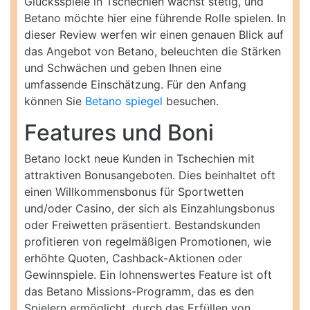
Glücksspiele in Tschechien wächst stetig, und
Betano möchte hier eine führende Rolle spielen. In
dieser Review werfen wir einen genauen Blick auf
das Angebot von Betano, beleuchten die Stärken
und Schwächen und geben Ihnen eine
umfassende Einschätzung. Für den Anfang
können Sie
Betano spiegel
besuchen.
Features und Boni
Betano lockt neue Kunden in Tschechien mit
attraktiven Bonusangeboten. Dies beinhaltet oft
einen Willkommensbonus für Sportwetten
und/oder Casino, der sich als Einzahlungsbonus
oder Freiwetten präsentiert. Bestandskunden
profitieren von regelmäßigen Promotionen, wie
erhöhte Quoten, Cashback-Aktionen oder
Gewinnspiele. Ein lohnenswertes Feature ist oft
das Betano Missions-Programm, das es den
Spielern ermöglicht, durch das Erfüllen von