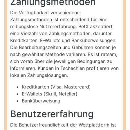
Zahlungsmethoden
Die Verfügbarkeit verschiedener
Zahlungsmethoden ist entscheidend für eine
reibungslose Nutzererfahrung. BetX akzeptiert
eine Vielzahl von Zahlungsmethoden, darunter
Kreditkarten, E-Wallets und Banküberweisungen.
Die Bearbeitungszeiten und Gebühren können je
nach gewählter Methode variieren. Es ist ratsam,
sich vorab über die jeweiligen Bedingungen zu
informieren. Kunden in Tschechien profitieren von
lokalen Zahlungslösungen.
Kreditkarten (Visa, Mastercard)
E-Wallets (Skrill, Neteller)
Banküberweisung
Benutzererfahrung
Die Benutzerfreundlichkeit der Wettplattform ist