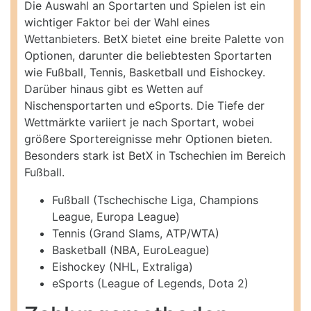
Die Auswahl an Sportarten und Spielen ist ein
wichtiger Faktor bei der Wahl eines
Wettanbieters. BetX bietet eine breite Palette von
Optionen, darunter die beliebtesten Sportarten
wie Fußball, Tennis, Basketball und Eishockey.
Darüber hinaus gibt es Wetten auf
Nischensportarten und eSports. Die Tiefe der
Wettmärkte variiert je nach Sportart, wobei
größere Sportereignisse mehr Optionen bieten.
Besonders stark ist BetX in Tschechien im Bereich
Fußball.
Fußball (Tschechische Liga, Champions
League, Europa League)
Tennis (Grand Slams, ATP/WTA)
Basketball (NBA, EuroLeague)
Eishockey (NHL, Extraliga)
eSports (League of Legends, Dota 2)