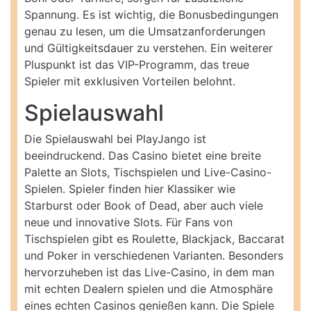
Spannung. Es ist wichtig, die Bonusbedingungen
genau zu lesen, um die Umsatzanforderungen
und Gültigkeitsdauer zu verstehen. Ein weiterer
Pluspunkt ist das VIP-Programm, das treue
Spieler mit exklusiven Vorteilen belohnt.
Spielauswahl
Die Spielauswahl bei PlayJango ist
beeindruckend. Das Casino bietet eine breite
Palette an Slots, Tischspielen und Live-Casino-
Spielen. Spieler finden hier Klassiker wie
Starburst oder Book of Dead, aber auch viele
neue und innovative Slots. Für Fans von
Tischspielen gibt es Roulette, Blackjack, Baccarat
und Poker in verschiedenen Varianten. Besonders
hervorzuheben ist das Live-Casino, in dem man
mit echten Dealern spielen und die Atmosphäre
eines echten Casinos genießen kann. Die Spiele