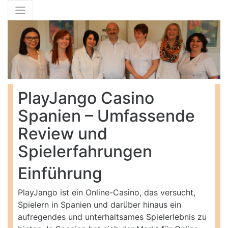
PlayJango Casino
Spanien – Umfassende
Review und
Spielerfahrungen
Einführung
PlayJango ist ein Online-Casino, das versucht,
Spielern in Spanien und darüber hinaus ein
aufregendes und unterhaltsames Spielerlebnis zu