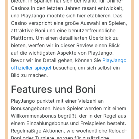
bieten. In Spanien hat sich der Markt für Online-
Casinos in den letzten Jahren rasant entwickelt,
und PlayJango möchte sich hier etablieren. Das
Casino verspricht eine große Auswahl an Spielen,
attraktive Boni und eine benutzerfreundliche
Plattform. Um einen detaillierten Überblick zu
bieten, werfen wir in dieser Review einen Blick
auf die wichtigsten Aspekte von PlayJango.
Bevor wir ins Detail gehen, können Sie
PlayJango
offizieller spiegel
besuchen, um sich selbst ein
Bild zu machen.
Features und Boni
PlayJango punktet mit einer Vielzahl an
Bonusangeboten. Neue Spieler werden mit einem
Willkommensbonus begrüßt, der in der Regel aus
einem Einzahlungsbonus und Freispielen besteht.
Regelmäßige Aktionen, wie wöchentliche Reload-
Boni oder Turniere, sorgen für zusätzliche