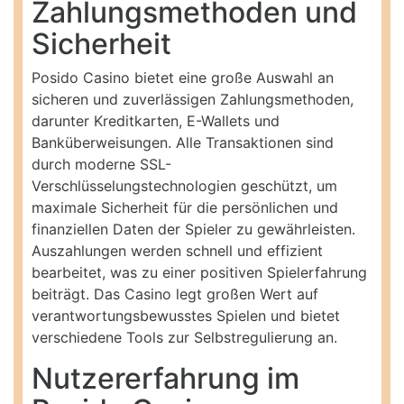
Zahlungsmethoden und
Sicherheit
Posido Casino bietet eine große Auswahl an
sicheren und zuverlässigen Zahlungsmethoden,
darunter Kreditkarten, E-Wallets und
Banküberweisungen. Alle Transaktionen sind
durch moderne SSL-
Verschlüsselungstechnologien geschützt, um
maximale Sicherheit für die persönlichen und
finanziellen Daten der Spieler zu gewährleisten.
Auszahlungen werden schnell und effizient
bearbeitet, was zu einer positiven Spielerfahrung
beiträgt. Das Casino legt großen Wert auf
verantwortungsbewusstes Spielen und bietet
verschiedene Tools zur Selbstregulierung an.
Nutzererfahrung im