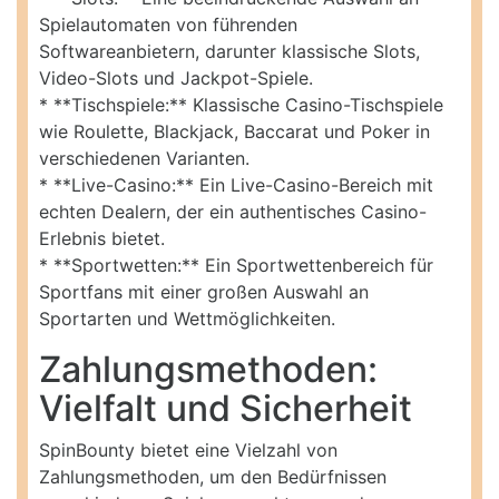
Spielautomaten von führenden
Softwareanbietern, darunter klassische Slots,
Video-Slots und Jackpot-Spiele.
* **Tischspiele:** Klassische Casino-Tischspiele
wie Roulette, Blackjack, Baccarat und Poker in
verschiedenen Varianten.
* **Live-Casino:** Ein Live-Casino-Bereich mit
echten Dealern, der ein authentisches Casino-
Erlebnis bietet.
* **Sportwetten:** Ein Sportwettenbereich für
Sportfans mit einer großen Auswahl an
Sportarten und Wettmöglichkeiten.
Zahlungsmethoden:
Vielfalt und Sicherheit
SpinBounty bietet eine Vielzahl von
Zahlungsmethoden, um den Bedürfnissen