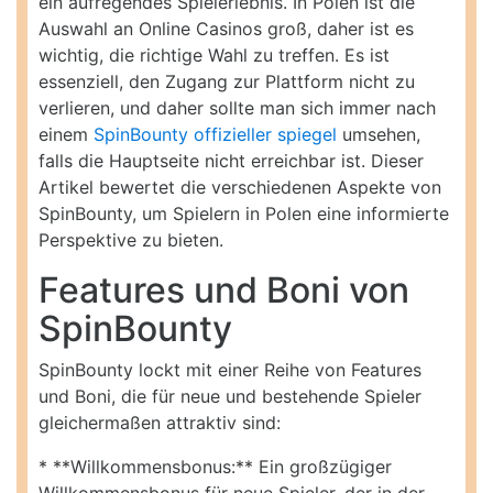
ein aufregendes Spielerlebnis. In Polen ist die
Auswahl an Online Casinos groß, daher ist es
wichtig, die richtige Wahl zu treffen. Es ist
essenziell, den Zugang zur Plattform nicht zu
verlieren, und daher sollte man sich immer nach
einem
SpinBounty offizieller spiegel
umsehen,
falls die Hauptseite nicht erreichbar ist. Dieser
Artikel bewertet die verschiedenen Aspekte von
SpinBounty, um Spielern in Polen eine informierte
Perspektive zu bieten.
Features und Boni von
SpinBounty
SpinBounty lockt mit einer Reihe von Features
und Boni, die für neue und bestehende Spieler
gleichermaßen attraktiv sind:
* **Willkommensbonus:** Ein großzügiger