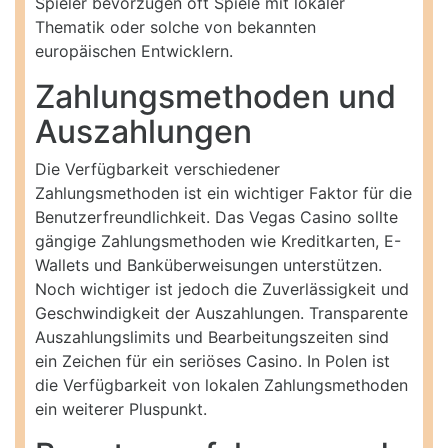
Spieler bevorzugen oft Spiele mit lokaler
Thematik oder solche von bekannten
europäischen Entwicklern.
Zahlungsmethoden und
Auszahlungen
Die Verfügbarkeit verschiedener
Zahlungsmethoden ist ein wichtiger Faktor für die
Benutzerfreundlichkeit. Das Vegas Casino sollte
gängige Zahlungsmethoden wie Kreditkarten, E-
Wallets und Banküberweisungen unterstützen.
Noch wichtiger ist jedoch die Zuverlässigkeit und
Geschwindigkeit der Auszahlungen. Transparente
Auszahlungslimits und Bearbeitungszeiten sind
ein Zeichen für ein seriöses Casino. In Polen ist
die Verfügbarkeit von lokalen Zahlungsmethoden
ein weiterer Pluspunkt.