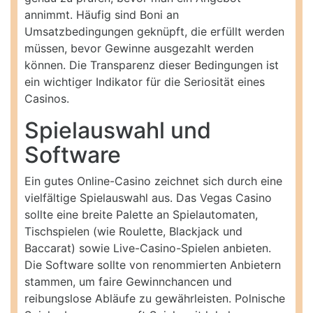
annimmt. Häufig sind Boni an
Umsatzbedingungen geknüpft, die erfüllt werden
müssen, bevor Gewinne ausgezahlt werden
können. Die Transparenz dieser Bedingungen ist
ein wichtiger Indikator für die Seriosität eines
Casinos.
Spielauswahl und
Software
Ein gutes Online-Casino zeichnet sich durch eine
vielfältige Spielauswahl aus. Das Vegas Casino
sollte eine breite Palette an Spielautomaten,
Tischspielen (wie Roulette, Blackjack und
Baccarat) sowie Live-Casino-Spielen anbieten.
Die Software sollte von renommierten Anbietern
stammen, um faire Gewinnchancen und
reibungslose Abläufe zu gewährleisten. Polnische